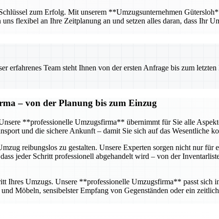
r Schlüssel zum Erfolg. Mit unserem **Umzugsunternehmen Gütersloh** ha
n uns flexibel an Ihre Zeitplanung an und setzen alles daran, dass Ihr U
 erfahrenes Team steht Ihnen von der ersten Anfrage bis zum letzten Ka
firma – von der Planung bis zum Einzug
g. Unsere **professionelle Umzugsfirma** übernimmt für Sie alle Aspe
sport und die sichere Ankunft – damit Sie sich auf das Wesentliche k
mzug reibungslos zu gestalten. Unsere Experten sorgen nicht nur für e
dass jeder Schritt professionell abgehandelt wird – von der Inventarlis
tt Ihres Umzugs. Unsere **professionelle Umzugsfirma** passt sich ind
nd Möbeln, sensibelster Empfang von Gegenständen oder ein zeitlich 