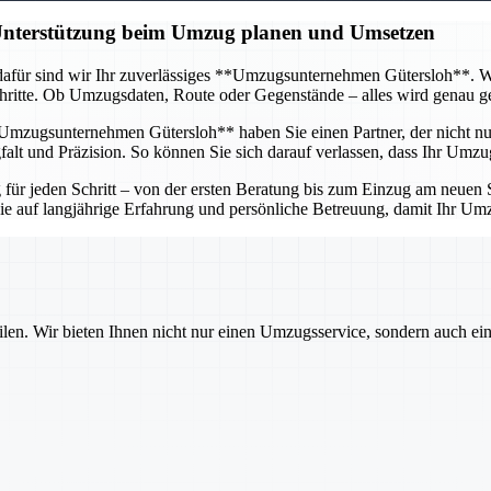
 Unterstützung beim Umzug planen und Umsetzen
afür sind wir Ihr zuverlässiges **Umzugsunternehmen Gütersloh**. Wir 
itte. Ob Umzugsdaten, Route oder Gegenstände – alles wird genau gepl
mzugsunternehmen Gütersloh** haben Sie einen Partner, der nicht nur 
lt und Präzision. So können Sie sich darauf verlassen, dass Ihr Umzug
r jeden Schritt – von der ersten Beratung bis zum Einzug am neuen St
 Sie auf langjährige Erfahrung und persönliche Betreuung, damit Ihr U
ilen. Wir bieten Ihnen nicht nur einen Umzugsservice, sondern auch ei