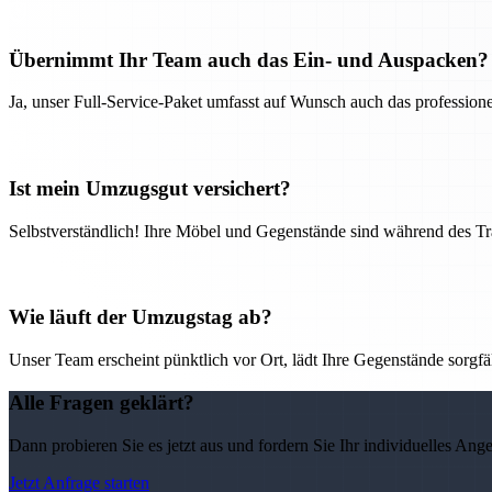
Übernimmt Ihr Team auch das Ein- und Auspacken?
Ja, unser Full-Service-Paket umfasst auf Wunsch auch das professio
Ist mein Umzugsgut versichert?
Selbstverständlich! Ihre Möbel und Gegenstände sind während des Tra
Wie läuft der Umzugstag ab?
Unser Team erscheint pünktlich vor Ort, lädt Ihre Gegenstände sorgfälti
Alle Fragen geklärt?
Dann probieren Sie es jetzt aus und fordern Sie Ihr individuelles Ang
Jetzt Anfrage starten