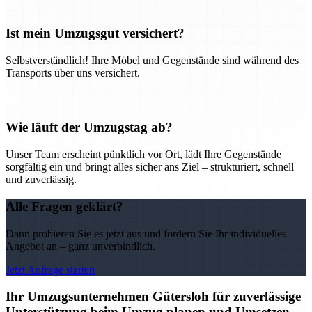
Ist mein Umzugsgut versichert?
Selbstverständlich! Ihre Möbel und Gegenstände sind während des
Transports über uns versichert.
Wie läuft der Umzugstag ab?
Unser Team erscheint pünktlich vor Ort, lädt Ihre Gegenstände
sorgfältig ein und bringt alles sicher ans Ziel – strukturiert, schnell
und zuverlässig.
Alle Fragen geklärt?
Dann probieren Sie es jetzt aus und fordern Sie Ihr individuelles
Angebot an – ganz unverbindlich.
Jetzt Anfrage starten
Ihr Umzugsunternehmen Gütersloh für zuverlässige
Unterstützung beim Umzug planen und Umsetzen