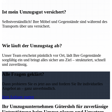
Ist mein Umzugsgut versichert?
Selbstverständlich! Ihre Möbel und Gegenstände sind während des
Transports über uns versichert.
Wie läuft der Umzugstag ab?
Unser Team erscheint pünktlich vor Ort, lädt Ihre Gegenstände
sorgfältig ein und bringt alles sicher ans Ziel – strukturiert, schnell
und zuverlässig.
Alle Fragen geklärt?
Dann probieren Sie es jetzt aus und fordern Sie Ihr individuelles
Angebot an – ganz unverbindlich.
Jetzt Anfrage starten
Ihr Umzugsunternehmen Gütersloh für zuverlässige
Unterstützung beim Umzug planen und Umsetzen