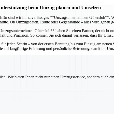
 Unterstützung beim Umzug planen und Umsetzen
afür sind wir Ihr zuverlässiges **Umzugsunternehmen Gütersloh**. Wir 
itte. Ob Umzugsdaten, Route oder Gegenstände – alles wird genau gepl
mzugsunternehmen Gütersloh** haben Sie einen Partner, der nicht nur 
lt und Präzision. So können Sie sich darauf verlassen, dass Ihr Umzug
r jeden Schritt – von der ersten Beratung bis zum Einzug am neuen St
 Sie auf langjährige Erfahrung und persönliche Betreuung, damit Ihr U
ilen. Wir bieten Ihnen nicht nur einen Umzugsservice, sondern auch ei