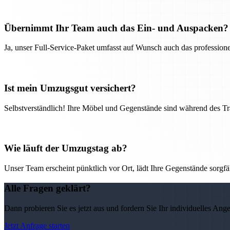
Übernimmt Ihr Team auch das Ein- und Auspacken?
Ja, unser Full-Service-Paket umfasst auf Wunsch auch das professio
Ist mein Umzugsgut versichert?
Selbstverständlich! Ihre Möbel und Gegenstände sind während des Tra
Wie läuft der Umzugstag ab?
Unser Team erscheint pünktlich vor Ort, lädt Ihre Gegenstände sorgfälti
Alle Fragen geklärt?
Dann probieren Sie es jetzt aus und fordern Sie Ihr individuelles Ang
Jetzt Anfrage starten