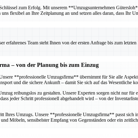
r Schlüssel zum Erfolg. Mit unserem **Umzugsunternehmen Gütersloh** ha
n uns flexibel an Ihre Zeitplanung an und setzen alles daran, dass Ihr U
 erfahrenes Team steht Ihnen von der ersten Anfrage bis zum letzten Ka
firma – von der Planung bis zum Einzug
g. Unsere **professionelle Umzugsfirma** übernimmt für Sie alle Aspe
sport und die sichere Ankunft – damit Sie sich auf das Wesentliche k
mzug reibungslos zu gestalten. Unsere Experten sorgen nicht nur für e
dass jeder Schritt professionell abgehandelt wird – von der Inventarlis
tt Ihres Umzugs. Unsere **professionelle Umzugsfirma** passt sich ind
nd Möbeln, sensibelster Empfang von Gegenständen oder ein zeitlich 