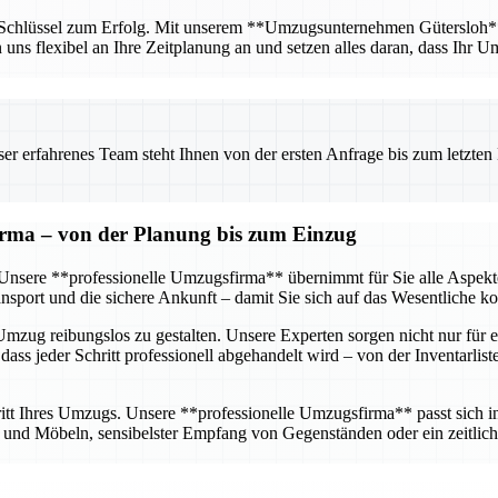
r Schlüssel zum Erfolg. Mit unserem **Umzugsunternehmen Gütersloh** ha
n uns flexibel an Ihre Zeitplanung an und setzen alles daran, dass Ihr U
 erfahrenes Team steht Ihnen von der ersten Anfrage bis zum letzten Ka
firma – von der Planung bis zum Einzug
g. Unsere **professionelle Umzugsfirma** übernimmt für Sie alle Aspe
sport und die sichere Ankunft – damit Sie sich auf das Wesentliche k
mzug reibungslos zu gestalten. Unsere Experten sorgen nicht nur für e
dass jeder Schritt professionell abgehandelt wird – von der Inventarlis
tt Ihres Umzugs. Unsere **professionelle Umzugsfirma** passt sich ind
nd Möbeln, sensibelster Empfang von Gegenständen oder ein zeitlich 