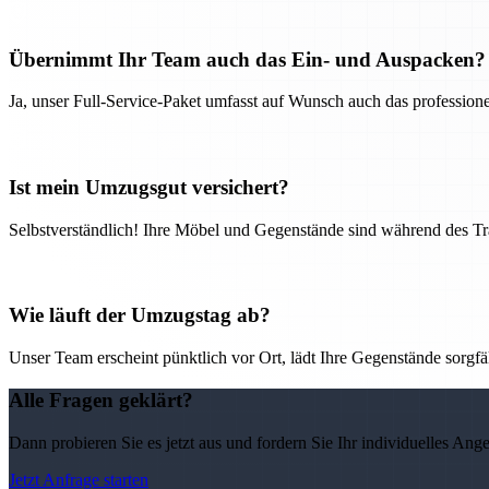
Übernimmt Ihr Team auch das Ein- und Auspacken?
Ja, unser Full-Service-Paket umfasst auf Wunsch auch das professio
Ist mein Umzugsgut versichert?
Selbstverständlich! Ihre Möbel und Gegenstände sind während des Tra
Wie läuft der Umzugstag ab?
Unser Team erscheint pünktlich vor Ort, lädt Ihre Gegenstände sorgfälti
Alle Fragen geklärt?
Dann probieren Sie es jetzt aus und fordern Sie Ihr individuelles Ang
Jetzt Anfrage starten