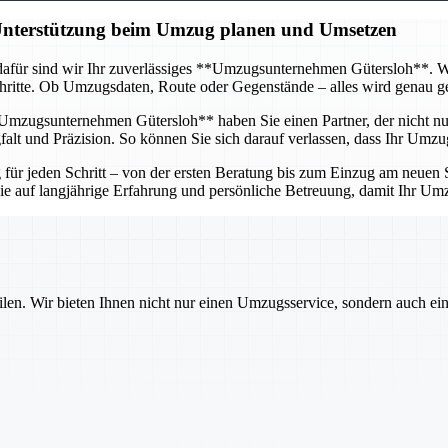
 Unterstützung beim Umzug planen und Umsetzen
afür sind wir Ihr zuverlässiges **Umzugsunternehmen Gütersloh**. Wir 
itte. Ob Umzugsdaten, Route oder Gegenstände – alles wird genau gepl
mzugsunternehmen Gütersloh** haben Sie einen Partner, der nicht nur 
lt und Präzision. So können Sie sich darauf verlassen, dass Ihr Umzug
r jeden Schritt – von der ersten Beratung bis zum Einzug am neuen St
 Sie auf langjährige Erfahrung und persönliche Betreuung, damit Ihr U
ilen. Wir bieten Ihnen nicht nur einen Umzugsservice, sondern auch ei