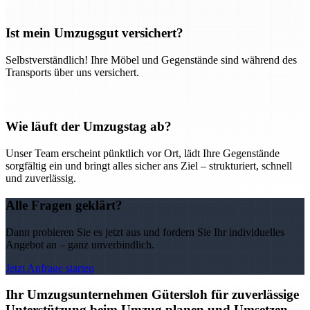
Ist mein Umzugsgut versichert?
Selbstverständlich! Ihre Möbel und Gegenstände sind während des
Transports über uns versichert.
Wie läuft der Umzugstag ab?
Unser Team erscheint pünktlich vor Ort, lädt Ihre Gegenstände
sorgfältig ein und bringt alles sicher ans Ziel – strukturiert, schnell
und zuverlässig.
Alle Fragen geklärt?
Dann probieren Sie es jetzt aus und fordern Sie Ihr individuelles
Angebot an – ganz unverbindlich.
Jetzt Anfrage starten
Ihr Umzugsunternehmen Gütersloh für zuverlässige
Unterstützung beim Umzug planen und Umsetzen