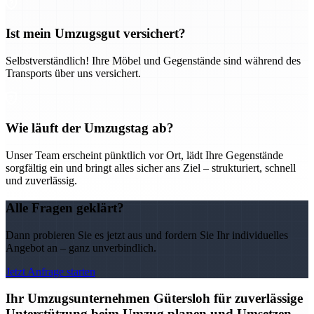
Ist mein Umzugsgut versichert?
Selbstverständlich! Ihre Möbel und Gegenstände sind während des
Transports über uns versichert.
Wie läuft der Umzugstag ab?
Unser Team erscheint pünktlich vor Ort, lädt Ihre Gegenstände
sorgfältig ein und bringt alles sicher ans Ziel – strukturiert, schnell
und zuverlässig.
Alle Fragen geklärt?
Dann probieren Sie es jetzt aus und fordern Sie Ihr individuelles
Angebot an – ganz unverbindlich.
Jetzt Anfrage starten
Ihr Umzugsunternehmen Gütersloh für zuverlässige
Unterstützung beim Umzug planen und Umsetzen