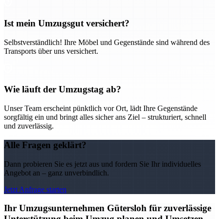
Ist mein Umzugsgut versichert?
Selbstverständlich! Ihre Möbel und Gegenstände sind während des
Transports über uns versichert.
Wie läuft der Umzugstag ab?
Unser Team erscheint pünktlich vor Ort, lädt Ihre Gegenstände
sorgfältig ein und bringt alles sicher ans Ziel – strukturiert, schnell
und zuverlässig.
Alle Fragen geklärt?
Dann probieren Sie es jetzt aus und fordern Sie Ihr individuelles
Angebot an – ganz unverbindlich.
Jetzt Anfrage starten
Ihr Umzugsunternehmen Gütersloh für zuverlässige
Unterstützung beim Umzug planen und Umsetzen