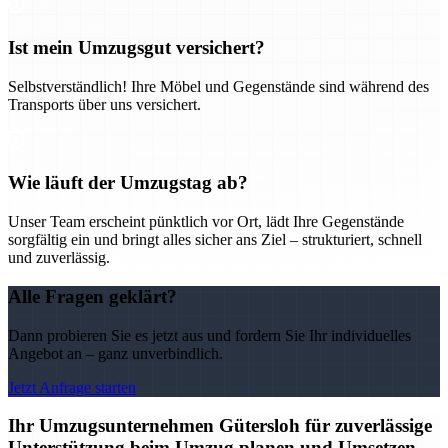
Ist mein Umzugsgut versichert?
Selbstverständlich! Ihre Möbel und Gegenstände sind während des
Transports über uns versichert.
Wie läuft der Umzugstag ab?
Unser Team erscheint pünktlich vor Ort, lädt Ihre Gegenstände
sorgfältig ein und bringt alles sicher ans Ziel – strukturiert, schnell
und zuverlässig.
Alle Fragen geklärt?
Dann probieren Sie es jetzt aus und fordern Sie Ihr individuelles
Angebot an – ganz unverbindlich.
Jetzt Anfrage starten
Ihr Umzugsunternehmen Gütersloh für zuverlässige
Unterstützung beim Umzug planen und Umsetzen