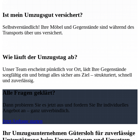
Ist mein Umzugsgut versichert?
Selbstverständlich! Ihre Möbel und Gegenstände sind während des
Transports über uns versichert.
Wie läuft der Umzugstag ab?
Unser Team erscheint pünktlich vor Ort, lädt Ihre Gegenstände
sorgfältig ein und bringt alles sicher ans Ziel – strukturiert, schnell
und zuverlässig.
Alle Fragen geklärt?
Dann probieren Sie es jetzt aus und fordern Sie Ihr individuelles
Angebot an – ganz unverbindlich.
Jetzt Anfrage starten
Ihr Umzugsunternehmen Gütersloh für zuverlässige
Unterstützung beim Umzug planen und Umsetzen