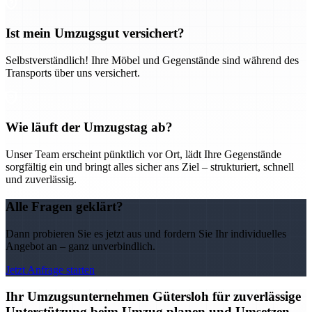
Ist mein Umzugsgut versichert?
Selbstverständlich! Ihre Möbel und Gegenstände sind während des
Transports über uns versichert.
Wie läuft der Umzugstag ab?
Unser Team erscheint pünktlich vor Ort, lädt Ihre Gegenstände
sorgfältig ein und bringt alles sicher ans Ziel – strukturiert, schnell
und zuverlässig.
Alle Fragen geklärt?
Dann probieren Sie es jetzt aus und fordern Sie Ihr individuelles
Angebot an – ganz unverbindlich.
Jetzt Anfrage starten
Ihr Umzugsunternehmen Gütersloh für zuverlässige
Unterstützung beim Umzug planen und Umsetzen