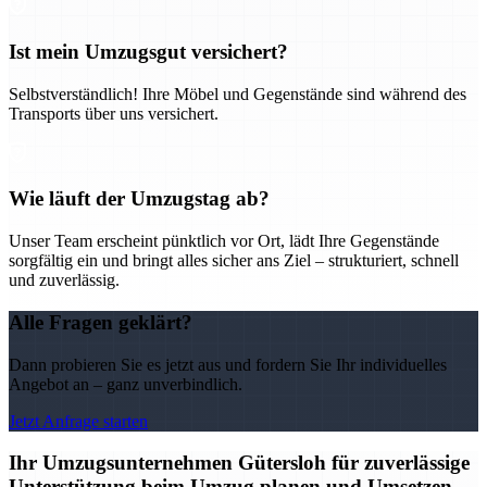
Ist mein Umzugsgut versichert?
Selbstverständlich! Ihre Möbel und Gegenstände sind während des
Transports über uns versichert.
Wie läuft der Umzugstag ab?
Unser Team erscheint pünktlich vor Ort, lädt Ihre Gegenstände
sorgfältig ein und bringt alles sicher ans Ziel – strukturiert, schnell
und zuverlässig.
Alle Fragen geklärt?
Dann probieren Sie es jetzt aus und fordern Sie Ihr individuelles
Angebot an – ganz unverbindlich.
Jetzt Anfrage starten
Ihr Umzugsunternehmen Gütersloh für zuverlässige
Unterstützung beim Umzug planen und Umsetzen