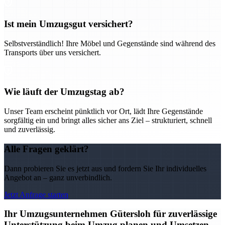
Ist mein Umzugsgut versichert?
Selbstverständlich! Ihre Möbel und Gegenstände sind während des
Transports über uns versichert.
Wie läuft der Umzugstag ab?
Unser Team erscheint pünktlich vor Ort, lädt Ihre Gegenstände
sorgfältig ein und bringt alles sicher ans Ziel – strukturiert, schnell
und zuverlässig.
Alle Fragen geklärt?
Dann probieren Sie es jetzt aus und fordern Sie Ihr individuelles
Angebot an – ganz unverbindlich.
Jetzt Anfrage starten
Ihr Umzugsunternehmen Gütersloh für zuverlässige
Unterstützung beim Umzug planen und Umsetzen