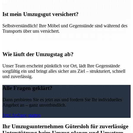
Ist mein Umzugsgut versichert?
Selbstverständlich! Ihre Möbel und Gegenstände sind während des
Transports über uns versichert.
Wie läuft der Umzugstag ab?
Unser Team erscheint pünktlich vor Ort, lädt Ihre Gegenstände
sorgfältig ein und bringt alles sicher ans Ziel – strukturiert, schnell
und zuverlässig.
Alle Fragen geklärt?
Dann probieren Sie es jetzt aus und fordern Sie Ihr individuelles
Angebot an – ganz unverbindlich.
Jetzt Anfrage starten
Ihr Umzugsunternehmen Gütersloh für zuverlässige
Unterstützung beim Umzug planen und Umsetzen