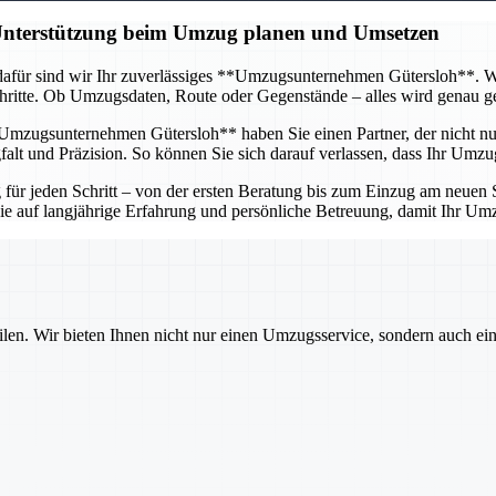
 Unterstützung beim Umzug planen und Umsetzen
afür sind wir Ihr zuverlässiges **Umzugsunternehmen Gütersloh**. Wir 
itte. Ob Umzugsdaten, Route oder Gegenstände – alles wird genau gepl
mzugsunternehmen Gütersloh** haben Sie einen Partner, der nicht nur 
lt und Präzision. So können Sie sich darauf verlassen, dass Ihr Umzug
r jeden Schritt – von der ersten Beratung bis zum Einzug am neuen St
 Sie auf langjährige Erfahrung und persönliche Betreuung, damit Ihr U
ilen. Wir bieten Ihnen nicht nur einen Umzugsservice, sondern auch ei