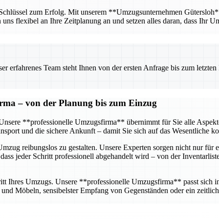
r Schlüssel zum Erfolg. Mit unserem **Umzugsunternehmen Gütersloh** ha
n uns flexibel an Ihre Zeitplanung an und setzen alles daran, dass Ihr U
 erfahrenes Team steht Ihnen von der ersten Anfrage bis zum letzten Ka
firma – von der Planung bis zum Einzug
g. Unsere **professionelle Umzugsfirma** übernimmt für Sie alle Aspe
sport und die sichere Ankunft – damit Sie sich auf das Wesentliche k
mzug reibungslos zu gestalten. Unsere Experten sorgen nicht nur für e
dass jeder Schritt professionell abgehandelt wird – von der Inventarlis
tt Ihres Umzugs. Unsere **professionelle Umzugsfirma** passt sich ind
nd Möbeln, sensibelster Empfang von Gegenständen oder ein zeitlich 