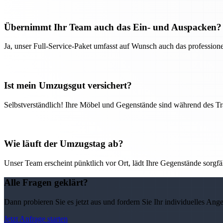
Übernimmt Ihr Team auch das Ein- und Auspacken?
Ja, unser Full-Service-Paket umfasst auf Wunsch auch das professio
Ist mein Umzugsgut versichert?
Selbstverständlich! Ihre Möbel und Gegenstände sind während des Tra
Wie läuft der Umzugstag ab?
Unser Team erscheint pünktlich vor Ort, lädt Ihre Gegenstände sorgfälti
Alle Fragen geklärt?
Dann probieren Sie es jetzt aus und fordern Sie Ihr individuelles Ang
Jetzt Anfrage starten