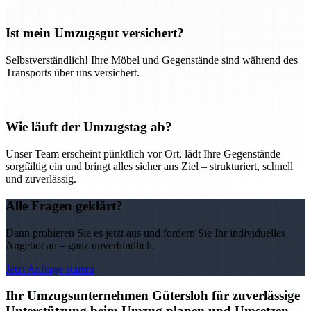
Ist mein Umzugsgut versichert?
Selbstverständlich! Ihre Möbel und Gegenstände sind während des
Transports über uns versichert.
Wie läuft der Umzugstag ab?
Unser Team erscheint pünktlich vor Ort, lädt Ihre Gegenstände
sorgfältig ein und bringt alles sicher ans Ziel – strukturiert, schnell
und zuverlässig.
Alle Fragen geklärt?
Dann probieren Sie es jetzt aus und fordern Sie Ihr individuelles
Angebot an – ganz unverbindlich.
Jetzt Anfrage starten
Ihr Umzugsunternehmen Gütersloh für zuverlässige
Unterstützung beim Umzug planen und Umsetzen