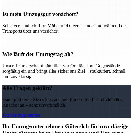
Ist mein Umzugsgut versichert?
Selbstverständlich! Ihre Möbel und Gegenstände sind während des
Transports über uns versichert.
Wie läuft der Umzugstag ab?
Unser Team erscheint pünktlich vor Ort, lädt Ihre Gegenstände
sorgfältig ein und bringt alles sicher ans Ziel – strukturiert, schnell
und zuverlässig.
Alle Fragen geklärt?
Dann probieren Sie es jetzt aus und fordern Sie Ihr individuelles
Angebot an – ganz unverbindlich.
Jetzt Anfrage starten
Ihr Umzugsunternehmen Gütersloh für zuverlässige
Unterstützung beim Umzug planen und Umsetzen