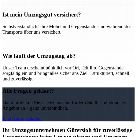
Ist mein Umzugsgut versichert?
Selbstverständlich! Ihre Möbel und Gegenstände sind während des
Transports über uns versichert.
Wie läuft der Umzugstag ab?
Unser Team erscheint pünktlich vor Ort, lädt Ihre Gegenstände
sorgfältig ein und bringt alles sicher ans Ziel – strukturiert, schnell
und zuverlässig.
Alle Fragen geklärt?
Dann probieren Sie es jetzt aus und fordern Sie Ihr individuelles
Angebot an – ganz unverbindlich.
Jetzt Anfrage starten
Ihr Umzugsunternehmen Gütersloh für zuverlässige
Unterstützung beim Umzug planen und Umsetzen