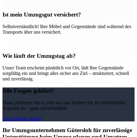
Ist mein Umzugsgut versichert?
Selbstverständlich! Ihre Möbel und Gegenstände sind während des
Transports über uns versichert.
Wie läuft der Umzugstag ab?
Unser Team erscheint pünktlich vor Ort, lädt Ihre Gegenstände
sorgfältig ein und bringt alles sicher ans Ziel – strukturiert, schnell
und zuverlässig.
Alle Fragen geklärt?
Dann probieren Sie es jetzt aus und fordern Sie Ihr individuelles
Angebot an – ganz unverbindlich.
Jetzt Anfrage starten
Ihr Umzugsunternehmen Gütersloh für zuverlässige
Unterstützung beim Umzug planen und Umsetzen