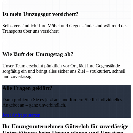
Ist mein Umzugsgut versichert?
Selbstverständlich! Ihre Möbel und Gegenstände sind während des
Transports über uns versichert.
Wie läuft der Umzugstag ab?
Unser Team erscheint pünktlich vor Ort, lädt Ihre Gegenstände
sorgfältig ein und bringt alles sicher ans Ziel – strukturiert, schnell
und zuverlässig.
Alle Fragen geklärt?
Dann probieren Sie es jetzt aus und fordern Sie Ihr individuelles
Angebot an – ganz unverbindlich.
Jetzt Anfrage starten
Ihr Umzugsunternehmen Gütersloh für zuverlässige
Unterstützung beim Umzug planen und Umsetzen